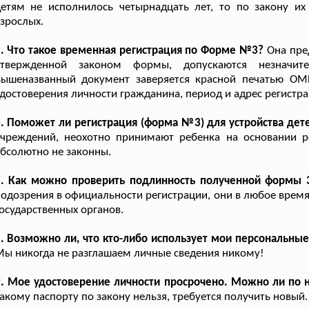
детям не исполнилось четырнадцать лет, то по закону и
зрослых.
. Что такое временная регистрация по Форме №3?
Она пред
утвержденной законом формы, допускаются незначи
Вышеназванный документ заверяется красной печатью ОМ
достоверения личности гражданина, период и адрес регистрац
. Поможет ли регистрация (форма №3) для устройства дет
учреждений, неохотно принимают ребенка на основании р
бсолютно не законны.
7. Как можно проверить подлинность полученной формы 
одозрения в официальности регистрации, они в любое время
осударственных органов.
. Возможно ли, что кто-либо использует мои персональны
ы никогда не разглашаем личные сведения никому!
. Мое удостоверение личности просрочено. Можно ли по н
акому паспорту по закону нельзя, требуется получить новый.