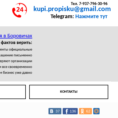
Тел. 7-937-796-30-96
kupi.propisku@gmail.com
Telegram:
Нажмите тут
я в Боровичах
 фактов верить:
менты официальные
лашение письменно
еряют организации
 все своевременно
м бизнес уже давно
КОНТАКТЫ
37
136
62