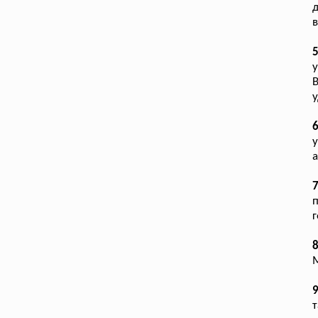
в
5
у
6
а
п
г
8
М
9
т