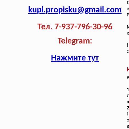
Г
kupi.propisku@gmail.com
к
Р
Тел. 7-937-796-30-96
к
Telegram:
с
Нажмите тут
В
1
Д
в
2
Н
о
д