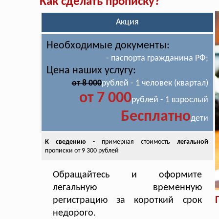
Как сделать прописку?
Акция
Необходимые документы:
- паспорта гражданина РФ;
Цена наших услугу:
от 8 000
рублей - 1 человек (квартал)
от 7 000
рублей - 1 взрослый
Бесплатно
дети
К сведению
- примерная стоимость
легальной
прописки от 9 300 рублей
Обращайтесь и оформите
легальную временную
регистрацию за короткий срок
недорого.